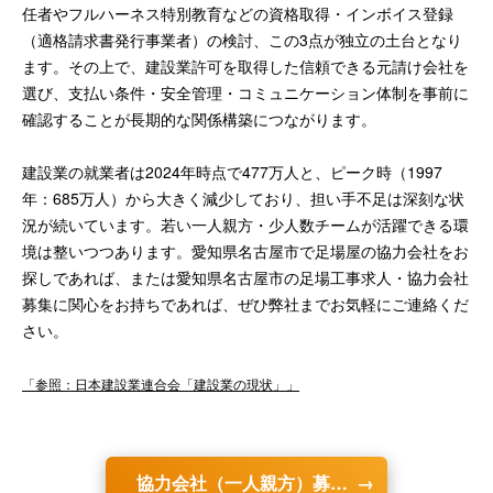
任者やフルハーネス特別教育などの資格取得・インボイス登録
（適格請求書発行事業者）の検討、この3点が独立の土台となり
ます。その上で、建設業許可を取得した信頼できる元請け会社を
選び、支払い条件・安全管理・コミュニケーション体制を事前に
確認することが長期的な関係構築につながります。
建設業の就業者は2024年時点で477万人と、ピーク時（1997
年：685万人）から大きく減少しており、担い手不足は深刻な状
況が続いています。若い一人親方・少人数チームが活躍できる環
境は整いつつあります。愛知県名古屋市で足場屋の協力会社をお
探しであれば、または愛知県名古屋市の足場工事求人・協力会社
募集に関心をお持ちであれば、ぜひ弊社までお気軽にご連絡くだ
さい。
「参照：日本建設業連合会「建設業の現状」」
協力会社（一人親方）募集の詳細を見る