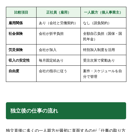
比較項目
正社員（雇用）
一人親方（個人事業主）
雇用関係
あり（会社と労働契約）
なし（請負契約）
社会保険
会社が折半負担
全額自己負担（国保・国
民年金）
労災保険
会社が加入
特別加入制度を活用
収入の安定性
毎月固定給あり
受注次第で変動あり
自由度
会社の指示に従う
案件・スケジュールを自
分で管理
独立後の仕事の流れ
独立直後に多くの一人親方が最初に直面するのが「仕事の取り方