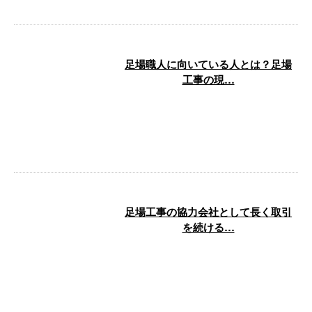
足場職人に向いている人とは？足場
工事の現…
足場工事の仕事に興味があるもの
の、「自分に向いている仕事なの
か」と迷っている方もいるのでは
ないでしょ …
足場工事の協力会社として長く取引
を続ける…
足場工事の一人親方や協力会社に
とって、「仕事が途切れない」
「長期にわたって安定した発注を
もらえる」状 …