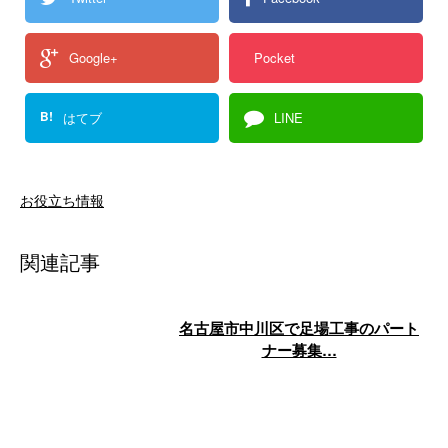
Google+
Pocket
B!
はてブ
LINE
お役立ち情報
関連記事
名古屋市中川区で足場工事のパート
ナー募集…
名古屋市中川区は市内で2番目の
人口を抱える住宅密集エリアで、
戸建てやマンションの新築・改修
需要が安定 …